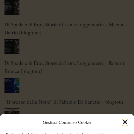
Di Spade e di Eroi, Storie di Lame Leggendarie – Maena
Delrio [blogtour]
Di Spade e di Eroi, Storie di Lame Leggendarie – Roberto
Branca [blogtour]
“Il prezzo della Notte” di Fabrizio De Sanctis – blogtour
Gestisci Consenso Cookie
Di Spade e di Eroi – Storie di Lame Leggendarie