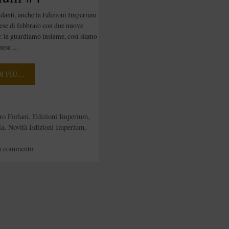
ndanti, anche la Edizioni Imperium
ese di febbraio con due nuove
: le guardiamo insieme, così siamo
 mese …
DI PIÙ…
e
ro Forlani
,
Edizioni Imperium
,
ia
,
Novità Edizioni Imperium
,
n commento