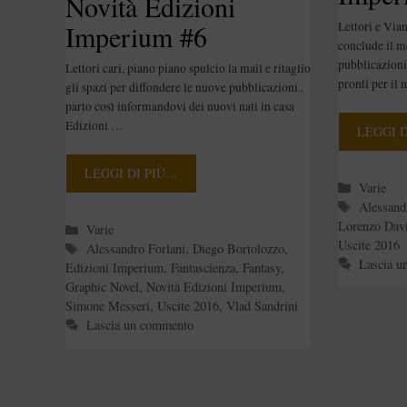
Novità Edizioni
Imperium #6
Lettori e Via
conclude il m
pubblicazioni
Lettori cari, piano piano spulcio la mail e ritaglio
pronti per il
gli spazi per diffondere le nuove pubblicazioni..
parto così informandovi dei nuovi nati in casa
Edizioni …
LEGGI 
LEGGI DI PIÙ…
Categori
Varie
Tag
Alessand
Lorenzo Dav
Categorie
Varie
Uscite 2016
Tag
Alessandro Forlani
,
Diego Bortolozzo
,
Lascia u
Edizioni Imperium
,
Fantascienza
,
Fantasy
,
Graphic Novel
,
Novità Edizioni Imperium
,
Simone Messeri
,
Uscite 2016
,
Vlad Sandrini
Lascia un commento