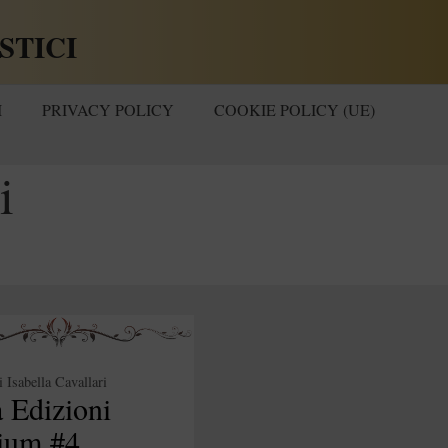
STICI
I
PRIVACY POLICY
COOKIE POLICY (UE)
i
i
Isabella Cavallari
 Edizioni
ium #4