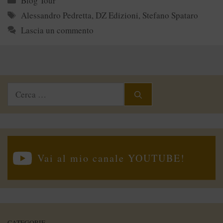
Blog Tour
Tag
Alessandro Pedretta
,
DZ Edizioni
,
Stefano Spataro
Lascia un commento
Ricerca
per:
Vai al mio canale YOUTUBE!
CATEGORIE