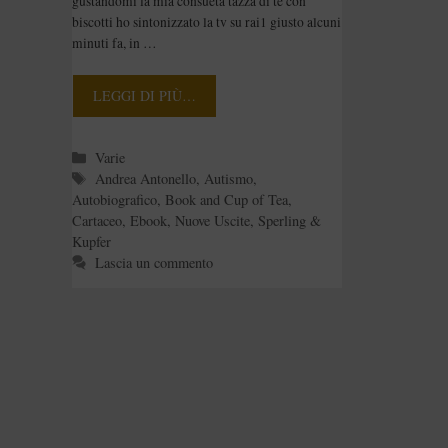
gustandomi la mia consueta tazza di te con
biscotti ho sintonizzato la tv su rai1 giusto alcuni
minuti fa, in …
LEGGI DI PIÙ…
Categorie
Varie
Tag
Andrea Antonello
,
Autismo
,
Autobiografico
,
Book and Cup of Tea
,
Cartaceo
,
Ebook
,
Nuove Uscite
,
Sperling &
Kupfer
Lascia un commento