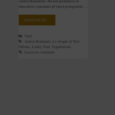
Andrea Romanzato. Ma non perdiamoci in
Romanato
chiacchiere e passiamo all’opera protagonista …
LEGGI DI PIÙ…
Categorie
Varie
Tag
Andrea Romanato
,
Le streghe di New
Orleans
,
Lonley Soul
,
Segnalazione
Lascia un commento