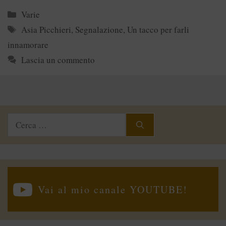
Categorie
Varie
Tag
Asia Picchieri
,
Segnalazione
,
Un tacco per farli
innamorare
Lascia un commento
Ricerca
per:
Vai al mio canale YOUTUBE!