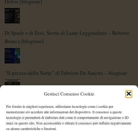
Delrio [blogtour]
Di Spade e di Eroi, Storie di Lame Leggendarie – Roberto
Branca [blogtour]
“Il prezzo della Notte” di Fabrizio De Sanctis – blogtour
Gestisci Consenso Cookie
Di Spade e di Eroi – Storie di Lame Leggendarie
Per fornire le migliori esperienze, utilizziamo tecnologie come i cookie per
memorizzare e/o accedere alle informazioni del dispositivo. Il consenso a queste
tecnologie ci permetterà di elaborare dati come il comportamento di navigazione o ID
unici su questo sito. Non acconsentire o ritirare il consenso può influire negativamente
su alcune caratteristiche e funzioni.
Shelley Project: al via l’edizione 2026