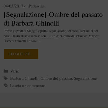
04/05/2017
di
Padawine
[Segnalazione]-Ombre del passato
di Barbara Ghinelli
Primo giovedì di Maggio e prima segnalazione del mese, cari amici del
bosco. Inauguriamo il mese con… Titolo: “Ombre dal Passato” Autrice:
Barbara Ghinelli Editore: …
LEGGI DI PIÙ…
Categorie
Varie
Tag
Barbara Ghinelli
,
Ombre del passato
,
Segnalazione
Lascia un commento