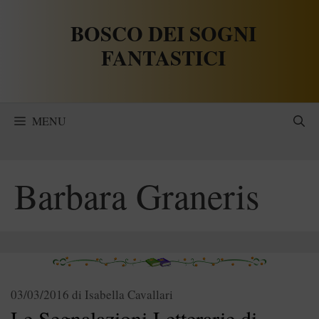
Vai
BOSCO DEI SOGNI
al
contenuto
FANTASTICI
MENU
Barbara Graneris
03/03/2016
di
Isabella Cavallari
Le Segnalazioni Letterarie di