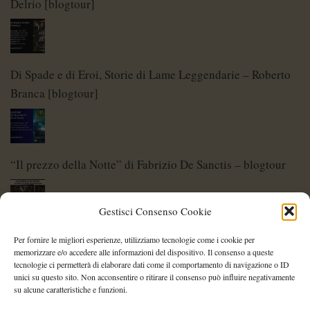
Delrio [blogtour]
Di Spade e di Eroi, Storie di Lame Leggendarie – Roberto
Branca [blogtour]
“Il prezzo della Notte” di Fabrizio De Sanctis – blogtour
Gestisci Consenso Cookie
Di Spade e di Eroi – Storie di Lame Leggendarie
Per fornire le migliori esperienze, utilizziamo tecnologie come i cookie per
memorizzare e/o accedere alle informazioni del dispositivo. Il consenso a queste
tecnologie ci permetterà di elaborare dati come il comportamento di navigazione o ID
unici su questo sito. Non acconsentire o ritirare il consenso può influire negativamente
su alcune caratteristiche e funzioni.
Shelley Project: al via l’edizione 2026