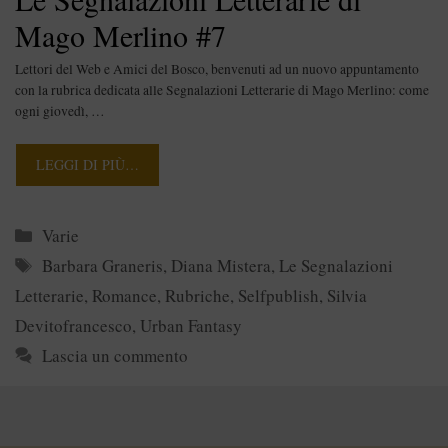
Mago Merlino #7
Lettori del Web e Amici del Bosco, benvenuti ad un nuovo appuntamento
con la rubrica dedicata alle Segnalazioni Letterarie di Mago Merlino: come
ogni giovedì, …
LEGGI DI PIÙ…
Categorie
Varie
Tag
Barbara Graneris
,
Diana Mistera
,
Le Segnalazioni
Letterarie
,
Romance
,
Rubriche
,
Selfpublish
,
Silvia
Devitofrancesco
,
Urban Fantasy
Lascia un commento