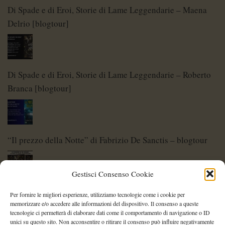
Di Spade e di Eroi, Storie di Lame Leggendarie – Maena
Delrio [blogtour]
Di Spade e di Eroi, Storie di Lame Leggendarie – Roberto
Branca [blogtour]
“Il prezzo della Notte” di Fabrizio De Sanctis – blogtour
Gestisci Consenso Cookie
Di Spade e di Eroi – Storie di Lame Leggendarie
Per fornire le migliori esperienze, utilizziamo tecnologie come i cookie per
memorizzare e/o accedere alle informazioni del dispositivo. Il consenso a queste
tecnologie ci permetterà di elaborare dati come il comportamento di navigazione o ID
unici su questo sito. Non acconsentire o ritirare il consenso può influire negativamente