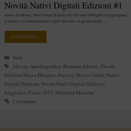
Novità Nativi Digitali Edizioni #1
Amici del Bosco, data la mole di mail e novità sono obbligata a raggruppare
le uscite e le comunicazioni e spero davvero, in questo modo, …
LEGGI DI PIÙ…
Categorie
Varie
Tag
Alessia
,
Autobiografico
,
Bonanno Editore
,
Ebook
,
Edizioni Nuova Phromos
,
Fantasy
,
Marco Cauda
,
Nativi
Digitali Edizioni
,
Novità Nativi Digitali Edizioni
,
Saggistica
,
Uscite 2015
,
Valentina Marcone
2 commenti