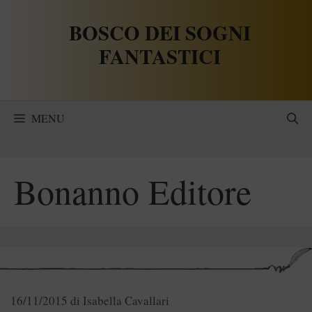
Vai
BOSCO DEI SOGNI
al
contenuto
FANTASTICI
MENU
Bonanno Editore
16/11/2015
di
Isabella Cavallari