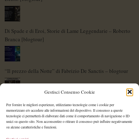
Di Spade e di Eroi, Storie di Lame Leggendarie – Roberto
Branca [blogtour]
“Il prezzo della Notte” di Fabrizio De Sanctis – blogtour
Gestisci Consenso Cookie
Di Spade e di Eroi – Storie di Lame Leggendarie
Per fornire le migliori esperienze, utilizziamo tecnologie come i cookie per
memorizzare e/o accedere alle informazioni del dispositivo. Il consenso a queste
tecnologie ci permetterà di elaborare dati come il comportamento di navigazione o ID
unici su questo sito. Non acconsentire o ritirare il consenso può influire negativamente
su alcune caratteristiche e funzioni.
Shelley Project: al via l’edizione 2026