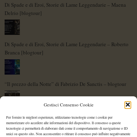
Di Spade e di Eroi, Storie di Lame Leggendarie – Maena
Delrio [blogtour]
Di Spade e di Eroi, Storie di Lame Leggendarie – Roberto
Branca [blogtour]
“Il prezzo della Notte” di Fabrizio De Sanctis – blogtour
Gestisci Consenso Cookie
Di Spade e di Eroi – Storie di Lame Leggendarie
Per fornire le migliori esperienze, utilizziamo tecnologie come i cookie per
memorizzare e/o accedere alle informazioni del dispositivo. Il consenso a queste
tecnologie ci permetterà di elaborare dati come il comportamento di navigazione o ID
unici su questo sito. Non acconsentire o ritirare il consenso può influire negativamente