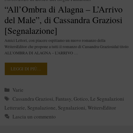
“All’Ombra di Alagna – L’Arrivo
del Male”, di Cassandra Graziosi
[Segnalazione]
Amici Lettori, con piacere ospitiamo un nuovo romanzo della
WritersEditor che propone a tutti il romanzo di Cassandra Graziosidal titolo
ALL’OMBRA DI ALAGNA – L’ARRIVO …
LEGGI DI PIÙ…
Categorie
Varie
Tag
Cassandra Graziosi
,
Fantasy
,
Gotico
,
Le Segnalazioni
Letterarie
,
Segnalazione
,
Segnalazioni
,
WritersEditor
Lascia un commento