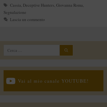
Tag
Cassia
,
Deceptive Hunters
,
Giovanna Roma
,
Segnalazione
Lascia un commento
Ricerca
per:
Vai al mio canale YOUTUBE!