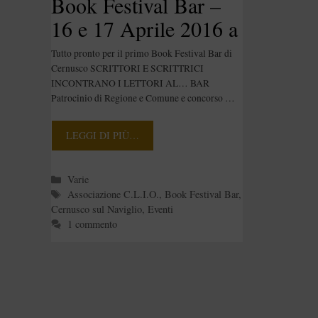
Book Festival Bar –
16 e 17 Aprile 2016 a
Cernusco sul Naviglio
Tutto pronto per il primo Book Festival Bar di
Cernusco SCRITTORI E SCRITTRICI
INCONTRANO I LETTORI AL… BAR
Patrocinio di Regione e Comune e concorso …
LEGGI DI PIÙ…
Categorie
Varie
Tag
Associazione C.L.I.O.
,
Book Festival Bar
,
Cernusco sul Naviglio
,
Eventi
1 commento