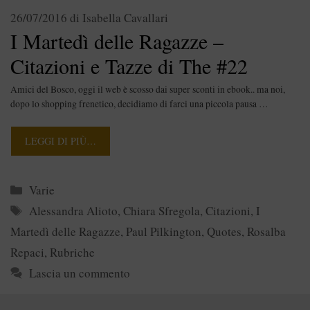
26/07/2016
di
Isabella Cavallari
I Martedì delle Ragazze –
Citazioni e Tazze di The #22
Amici del Bosco, oggi il web è scosso dai super sconti in ebook.. ma noi,
dopo lo shopping frenetico, decidiamo di farci una piccola pausa …
LEGGI DI PIÙ…
Categorie
Varie
Tag
Alessandra Alioto
,
Chiara Sfregola
,
Citazioni
,
I
Martedì delle Ragazze
,
Paul Pilkington
,
Quotes
,
Rosalba
Repaci
,
Rubriche
Lascia un commento