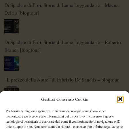
Di Spade e di Eroi, Storie di Lame Leggendarie – Maena
Delrio [blogtour]
Di Spade e di Eroi, Storie di Lame Leggendarie – Roberto
Branca [blogtour]
“Il prezzo della Notte” di Fabrizio De Sanctis – blogtour
Gestisci Consenso Cookie
Di Spade e di Eroi – Storie di Lame Leggendarie
Per fornire le migliori esperienze, utilizziamo tecnologie come i cookie per
memorizzare e/o accedere alle informazioni del dispositivo. Il consenso a queste
tecnologie ci permetterà di elaborare dati come il comportamento di navigazione o ID
unici su questo sito. Non acconsentire o ritirare il consenso può influire negativamente