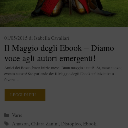
01/05/2015
di
Isabella Cavallari
Il Maggio degli Ebook – Diamo
voce agli autori emergenti!
Amici del Bosco, buon inizio mese! Buon maggio a tutti!! Sì, mese nuovo;
evento nuovo! Sto parlando de: Il Maggio degli Ebook un’iniziativa a
favore …
LEGGI DI PIÙ…
Categorie
Varie
Tag
Amazon
,
Chiara Zanini
,
Distopico
,
Ebook
,