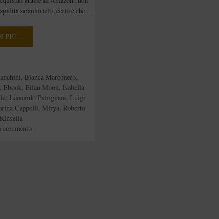
 acquistati grazie ad Amazon.. non
apidità saranno letti, certo è che …
DI PIÙ…
e
ianchini
,
Bianca Marconero
,
,
Ebook
,
Eilan Moon
,
Isabella
le
,
Leonardo Patrignani
,
Luigi
rina Cappelli
,
Mirya
,
Roberto
Kinsella
n commento