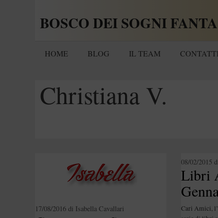
Vai
BOSCO DEI SOGNI FANTA
al
contenuto
HOME
BLOG
IL TEAM
CONTATT
Christiana V.
08/02/2015
d
Libri 
Genna
Cari Amici, l
17/08/2016
di
Isabella Cavallari