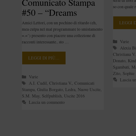
Comunicato Stampa
serie di libri
so con quale r
#50 – “Dreams
Collection”
LEGGI 
Amici Lettori, con un pochino di ritardo (eh,
mea culpa nel mal programmare lo smistamento
=.=’) presento con piacere una collezione di
Categori
Varie
racconti interessante.. sto …
Tag
Alexia B
Christiana V.
LEGGI DI PIÙ…
Donato
,
Kind
Sgambati
,
Ma
Zito
,
Sophie 
Categorie
Varie
Lascia u
Tag
A.I. Cudil
,
Christiana V.
,
Comunicati
Stampa
,
Giulia Borgato
,
Ledra
,
Nuove Uscite
,
S.M. May
,
Selfpublish
,
Uscite 2016
Lascia un commento