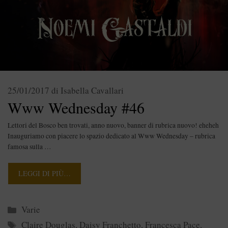
25/01/2017
di
Isabella Cavallari
Www Wednesday #46
Lettori del Bosco ben trovati, anno nuovo, banner di rubrica nuovo! eheheh
Inauguriamo con piacere lo spazio dedicato al Www Wednesday – rubrica
famosa sulla …
LEGGI DI PIÙ…
Categorie
Varie
Tag
Claire Douglas
,
Daisy Franchetto
,
Francesca Pace
,