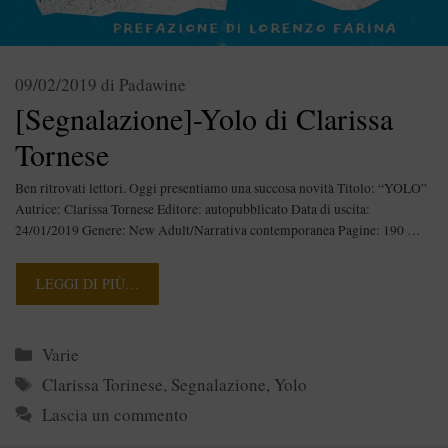
09/02/2019
di
Padawine
[Segnalazione]-Yolo di Clarissa
Tornese
Ben ritrovati lettori. Oggi presentiamo una succosa novità Titolo: “YOLO”
Autrice: Clarissa Tornese Editore: autopubblicato Data di uscita:
24/01/2019 Genere: New Adult/Narrativa contemporanea Pagine: 190 …
LEGGI DI PIÙ…
Categorie
Varie
Tag
Clarissa Torinese
,
Segnalazione
,
Yolo
Lascia un commento