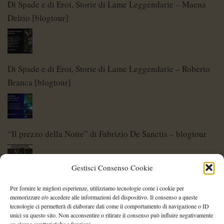
Di Spade e di Eroi, Storie di Lame Leggendarie – Maena
Delrio [blogtour]
Di Spade e di Eroi, Storie di Lame Leggendarie – Roberto
Branca [blogtour]
“Il prezzo della Notte” di Fabrizio De Sanctis – blogtour
Gestisci Consenso Cookie
Di Spade e di Eroi – Storie di Lame Leggendarie
Per fornire le migliori esperienze, utilizziamo tecnologie come i cookie per
memorizzare e/o accedere alle informazioni del dispositivo. Il consenso a queste
tecnologie ci permetterà di elaborare dati come il comportamento di navigazione o ID
unici su questo sito. Non acconsentire o ritirare il consenso può influire negativamente