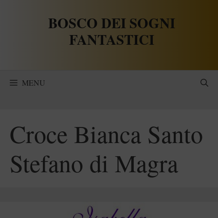
Vai
BOSCO DEI SOGNI
al
contenuto
FANTASTICI
MENU
Croce Bianca Santo
Stefano di Magra