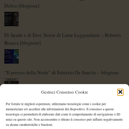
Delrio [blogtour]
Di Spade e di Eroi, Storie di Lame Leggendarie – Roberto
Branca [blogtour]
“Il prezzo della Notte” di Fabrizio De Sanctis – blogtour
Gestisci Consenso Cookie
Di Spade e di Eroi – Storie di Lame Leggendarie
Per fornire le migliori esperienze, utilizziamo tecnologie come i cookie per
memorizzare e/o accedere alle informazioni del dispositivo. Il consenso a queste
tecnologie ci permetterà di elaborare dati come il comportamento di navigazione o ID
unici su questo sito. Non acconsentire o ritirare il consenso può influire negativamente
su alcune caratteristiche e funzioni.