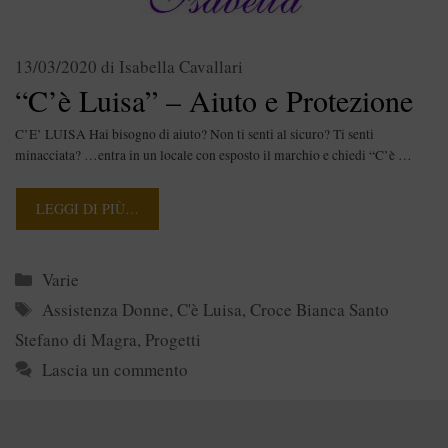
13/03/2020
di
Isabella Cavallari
“C’è Luisa” – Aiuto e Protezione
C’E’ LUISA Hai bisogno di aiuto? Non ti senti al sicuro? Ti senti
minacciata? …entra in un locale con esposto il marchio e chiedi “C’è …
LEGGI DI PIÙ…
Categorie
Varie
Tag
Assistenza Donne
,
C'è Luisa
,
Croce Bianca Santo
Stefano di Magra
,
Progetti
Lascia un commento