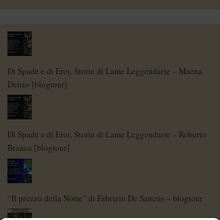
Di Spade e di Eroi, Storie di Lame Leggendarie – Maena
Delrio [blogtour]
Di Spade e di Eroi, Storie di Lame Leggendarie – Roberto
Branca [blogtour]
“Il prezzo della Notte” di Fabrizio De Sanctis – blogtour