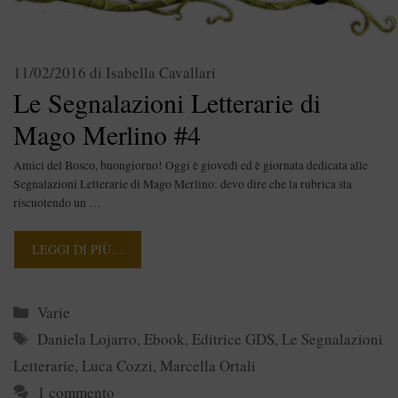
11/02/2016
di
Isabella Cavallari
Le Segnalazioni Letterarie di
Mago Merlino #4
Amici del Bosco, buongiorno! Oggi è giovedì ed è giornata dedicata alle
Segnalazioni Letterarie di Mago Merlino: devo dire che la rubrica sta
riscuotendo un …
LEGGI DI PIÙ…
Categorie
Varie
Tag
Daniela Lojarro
,
Ebook
,
Editrice GDS
,
Le Segnalazioni
Letterarie
,
Luca Cozzi
,
Marcella Ortali
1 commento