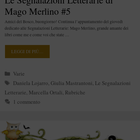
Mago Merlino #5
Amici del Bosco, buongiorno! Continua l’appuntamento del giovedì
dedicato alle Segnalazioni Letterarie: Mago Merlino, grande amante dei
libri come me e come voi che state …
LEGGI DI PIÙ…
Categorie
Varie
Tag
Daniela Lojarro
,
Giulia Mastrantoni
,
Le Segnalazioni
Letterarie
,
Marcella Ortali
,
Rubriche
1 commento