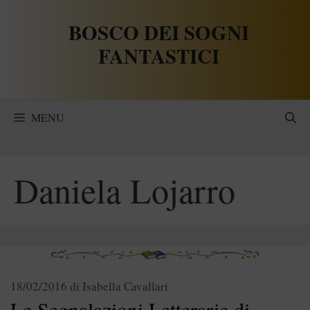
Vai
BOSCO DEI SOGNI
al
contenuto
FANTASTICI
MENU
Daniela Lojarro
18/02/2016
di
Isabella Cavallari
Le Segnalazioni Letterarie di