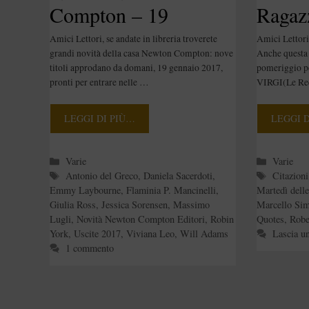
Compton – 19
Ragazz
Gennaio 2017
Tazze
Amici Lettori, se andate in libreria troverete
Amici Lettori
grandi novità della casa Newton Compton: nove
Anche questa 
titoli approdano da domani, 19 gennaio 2017,
pomeriggio pe
pronti per entrare nelle …
VIRGI(Le Rec
LEGGI DI PIÙ…
LEGGI 
Categorie
Categori
Varie
Varie
Tag
Tag
Antonio del Greco
,
Daniela Sacerdoti
,
Citazioni
Emmy Laybourne
,
Flaminia P. Mancinelli
,
Martedì dell
Giulia Ross
,
Jessica Sorensen
,
Massimo
Marcello Si
Lugli
,
Novità Newton Compton Editori
,
Robin
Quotes
,
Robe
York
,
Uscite 2017
,
Viviana Leo
,
Will Adams
Lascia u
1 commento