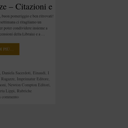
e – Citazioni e
 di The #40
, buon pomeriggio e ben ritrovati!
settimana ci ritagliamo un
r poter condividere insieme a
ensioni della Libraia) e a …
DI PIÙ…
e
,
Daniela Sacerdoti
,
Einaudi
,
I
e Ragazze
,
Imprimatur Editore
,
moni
,
Newton Compton Editori
,
rta Lippi
,
Rubriche
n commento