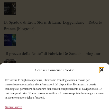
Di Spade e di Eroi, Storie di Lame Leggendarie – Roberto
Branca [blogtour]
“Il prezzo della Notte” di Fabrizio De Sanctis – blogtour
Gestisci Consenso Cookie
Di Spade e di Eroi – Storie di Lame Leggendarie
Per fornire le migliori esperienze, utilizziamo tecnologie come i cookie per
memorizzare e/o accedere alle informazioni del dispositivo. Il consenso a queste
tecnologie ci permetterà di elaborare dati come il comportamento di navigazione o ID
unici su questo sito. Non acconsentire o ritirare il consenso può influire negativamente
su alcune caratteristiche e funzioni.
Shelley Project: al via l’edizione 2026
Gestisci servizi