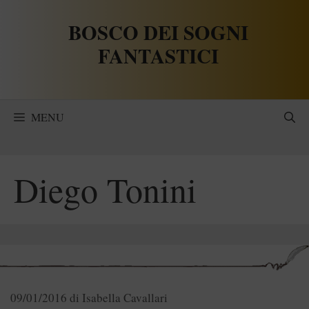
Vai
BOSCO DEI SOGNI
al
contenuto
FANTASTICI
MENU
Diego Tonini
09/01/2016
di
Isabella Cavallari