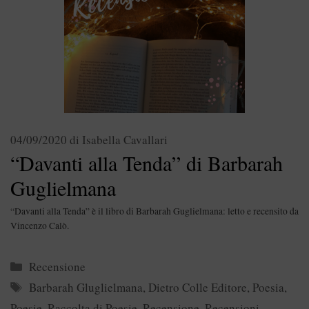
04/09/2020
di
Isabella Cavallari
“Davanti alla Tenda” di Barbarah
Guglielmana
“Davanti alla Tenda” è il libro di Barbarah Guglielmana: letto e recensito da
Vincenzo Calò.
Categorie
Recensione
Tag
Barbarah Gluglielmana
,
Dietro Colle Editore
,
Poesia
,
Poesie
,
Raccolta di Poesie
,
Recensione
,
Recensioni