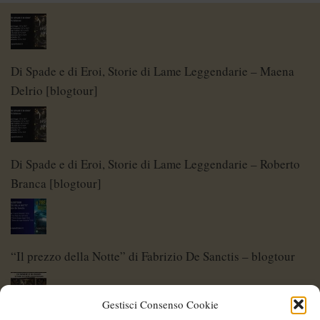
Di Spade e di Eroi, Storie di Lame Leggendarie – Maena
Delrio [blogtour]
Di Spade e di Eroi, Storie di Lame Leggendarie – Roberto
Branca [blogtour]
“Il prezzo della Notte” di Fabrizio De Sanctis – blogtour
Gestisci Consenso Cookie