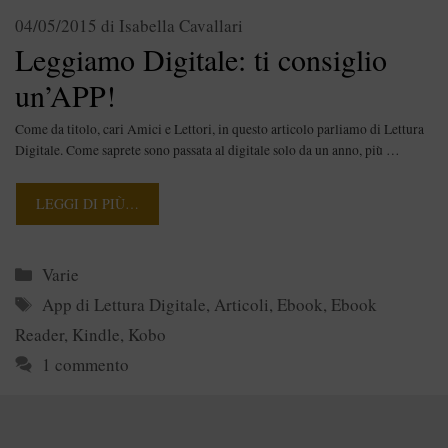
04/05/2015
di
Isabella Cavallari
Leggiamo Digitale: ti consiglio
un’APP!
Come da titolo, cari Amici e Lettori, in questo articolo parliamo di Lettura
Digitale. Come saprete sono passata al digitale solo da un anno, più …
LEGGI DI PIÙ…
Categorie
Varie
Tag
App di Lettura Digitale
,
Articoli
,
Ebook
,
Ebook
Reader
,
Kindle
,
Kobo
1 commento