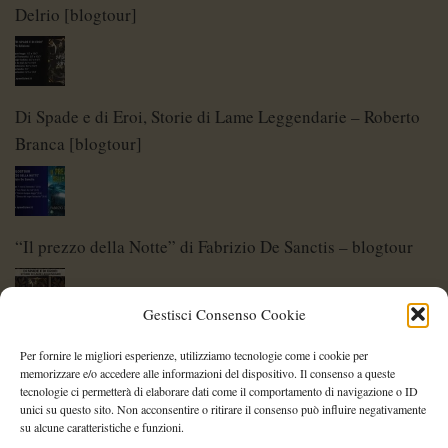
Delrio [blogtour]
Di Spade e di Eroi, Storie di Lame Leggendarie – Roberto
Branca [blogtour]
“Il prezzo della Notte” di Fabrizio De Sanctis – blogtour
Gestisci Consenso Cookie
Di Spade e di Eroi – Storie di Lame Leggendarie
Per fornire le migliori esperienze, utilizziamo tecnologie come i cookie per
memorizzare e/o accedere alle informazioni del dispositivo. Il consenso a queste
tecnologie ci permetterà di elaborare dati come il comportamento di navigazione o ID
unici su questo sito. Non acconsentire o ritirare il consenso può influire negativamente
su alcune caratteristiche e funzioni.