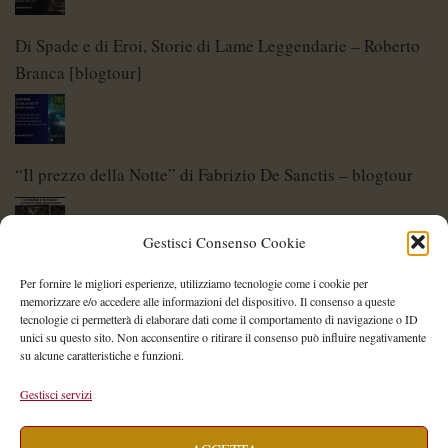
Di Spade e di Eroi, Storie di Lame Leggendarie – Roberto
Branca [blogtour]
“Il prezzo della Notte” di Fabrizio De Sanctis – blogtour
Gestisci Consenso Cookie
Di Spade e di Eroi – Storie di Lame Leggendarie
Per fornire le migliori esperienze, utilizziamo tecnologie come i cookie per
memorizzare e/o accedere alle informazioni del dispositivo. Il consenso a queste
tecnologie ci permetterà di elaborare dati come il comportamento di navigazione o ID
unici su questo sito. Non acconsentire o ritirare il consenso può influire negativamente
su alcune caratteristiche e funzioni.
Shelley Project: al via l’edizione 2026
Gestisci servizi