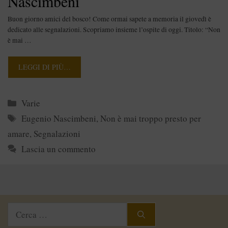
Nascimbeni
Buon giorno amici del bosco! Come ormai sapete a memoria il giovedì è
dedicato alle segnalazioni. Scopriamo insieme l’ospite di oggi. Titolo: “Non
è mai …
LEGGI DI PIÙ…
Categorie
Varie
Tag
Eugenio Nascimbeni
,
Non è mai troppo presto per
amare
,
Segnalazioni
Lascia un commento
Ricerca
per: