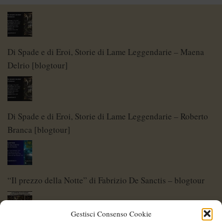
Di Spade e di Eroi, Storie di Lame Leggendarie – Maena
Delrio [blogtour]
Di Spade e di Eroi, Storie di Lame Leggendarie – Roberto
Branca [blogtour]
“Il prezzo della Notte” di Fabrizio De Sanctis – blogtour
Gestisci Consenso Cookie