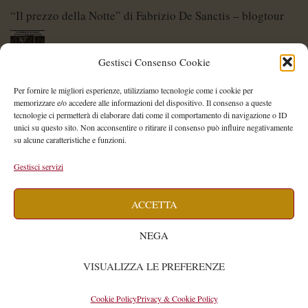
“Il prezzo della Notte” di Fabrizio De Sanctis – blogtour
Gestisci Consenso Cookie
Di Spade e di Eroi – Storie di Lame Leggendarie
Per fornire le migliori esperienze, utilizziamo tecnologie come i cookie per
memorizzare e/o accedere alle informazioni del dispositivo. Il consenso a queste
tecnologie ci permetterà di elaborare dati come il comportamento di navigazione o ID
unici su questo sito. Non acconsentire o ritirare il consenso può influire negativamente
su alcune caratteristiche e funzioni.
Shelley Project: al via l’edizione 2026
Gestisci servizi
ACCETTA
Saegea – Storia di una diversa di Alessia Vallebona
NEGA
VISUALIZZA LE PREFERENZE
Isabella Cavallari
WIDE
© 2026
by
Cookie Policy
Privacy & Cookie Policy