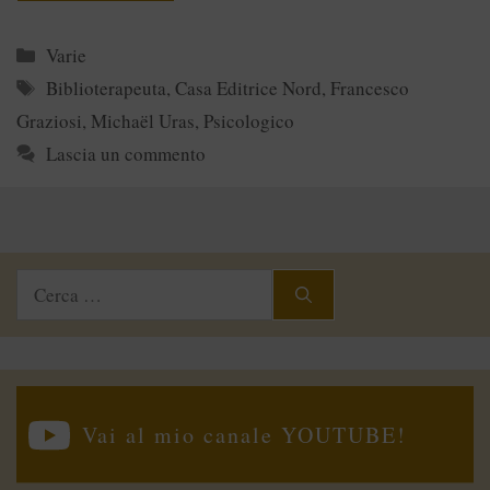
Categorie
Varie
Tag
Biblioterapeuta
,
Casa Editrice Nord
,
Francesco
Graziosi
,
Michaël Uras
,
Psicologico
Lascia un commento
Ricerca
per:
Vai al mio canale YOUTUBE!