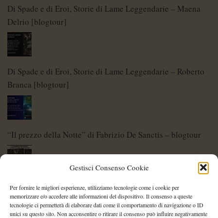
Di Spade e di Eroi, Storie di Lame Leggendarie – Maena
Delrio [blogtour]
Di Spade e di Eroi, Storie di Lame Leggendarie – Roberto
Branca [blogtour]
“Il prezzo della Notte” di Fabrizio De Sanctis – blogtour
Gestisci Consenso Cookie
Di Spade e di Eroi – Storie di Lame Leggendarie
Per fornire le migliori esperienze, utilizziamo tecnologie come i cookie per
memorizzare e/o accedere alle informazioni del dispositivo. Il consenso a queste
tecnologie ci permetterà di elaborare dati come il comportamento di navigazione o ID
unici su questo sito. Non acconsentire o ritirare il consenso può influire negativamente