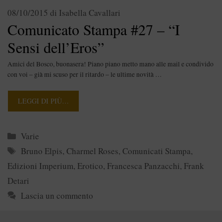
08/10/2015
di
Isabella Cavallari
Comunicato Stampa #27 – “I
Sensi dell’Eros”
Amici del Bosco, buonasera! Piano piano metto mano alle mail e condivido
con voi – già mi scuso per il ritardo – le ultime novità …
LEGGI DI PIÙ…
Categorie
Varie
Tag
Bruno Elpis
,
Charmel Roses
,
Comunicati Stampa
,
Edizioni Imperium
,
Erotico
,
Francesca Panzacchi
,
Frank
Detari
Lascia un commento