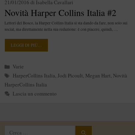
21/01/2016
di
Isabella Cavallari
Novità Harper Collins Italia #2
Lettori del Bosco, la Harper Collins Italia si sta dando da fare, non solo sui
social, ma direttamente nella sua redazione: è con piacere, quindi, …
LEGGI DI PIÙ…
Categorie
Varie
Tag
HarperCollins Italia
,
Jodi Picoult
,
Megan Hart
,
Novità
HarperCollins Italia
Lascia un commento
Ricerca