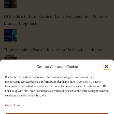
Di Spade e di Eroi, Storie di Lame Leggendarie – Roberto
Branca [blogtour]
“Il prezzo della Notte” di Fabrizio De Sanctis – blogtour
Gestisci Consenso Cookie
Di Spade e di Eroi – Storie di Lame Leggendarie
Per fornire le migliori esperienze, utilizziamo tecnologie come i cookie per
memorizzare e/o accedere alle informazioni del dispositivo. Il consenso a queste
tecnologie ci permetterà di elaborare dati come il comportamento di navigazione o ID
unici su questo sito. Non acconsentire o ritirare il consenso può influire negativamente
su alcune caratteristiche e funzioni.
Shelley Project: al via l’edizione 2026
Gestisci servizi