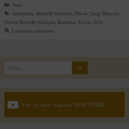
Categorie
Varie
Tag
Anteprima
,
Butterfly Edizioni
,
Ebook
,
Luigi Mancini
,
Novità Butterfly Edizioni
,
Romance
,
Uscite 2016
Lascia un commento
Ricerca
per:
Vai al mio canale YOUTUBE!