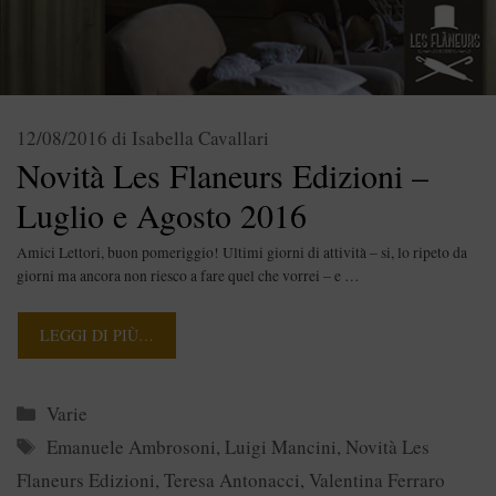
12/08/2016
di
Isabella Cavallari
Novità Les Flaneurs Edizioni –
Luglio e Agosto 2016
Amici Lettori, buon pomeriggio! Ultimi giorni di attività – si, lo ripeto da
giorni ma ancora non riesco a fare quel che vorrei – e …
LEGGI DI PIÙ…
Categorie
Varie
Tag
Emanuele Ambrosoni
,
Luigi Mancini
,
Novità Les
Flaneurs Edizioni
,
Teresa Antonacci
,
Valentina Ferraro