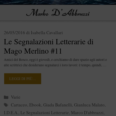
26/05/2016
di
Isabella Cavallari
Le Segnalazioni Letterarie di
Mago Merlino #11
Amici del Bosco, oggi è giovedì, e cerchiamo di dare spazio agli autori e
alle scrittrici che desiderano segnalarci i loro lavori: è tempo, quindi, …
LEGGI DI PIÙ…
Categorie
Varie
Tag
Cartaceo
,
Ebook
,
Giada Bafanelli
,
Gianluca Malato
,
I.D.E.A.
,
Le Segnalazioni Letterarie
,
Marco D'abbrazzi
,