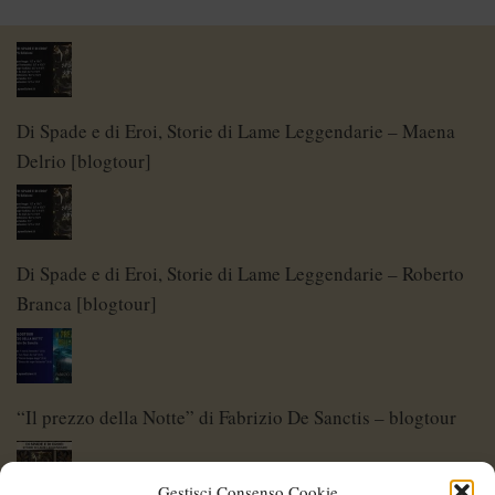
Di Spade e di Eroi, Storie di Lame Leggendarie – Maena
Delrio [blogtour]
Di Spade e di Eroi, Storie di Lame Leggendarie – Roberto
Branca [blogtour]
“Il prezzo della Notte” di Fabrizio De Sanctis – blogtour
Gestisci Consenso Cookie