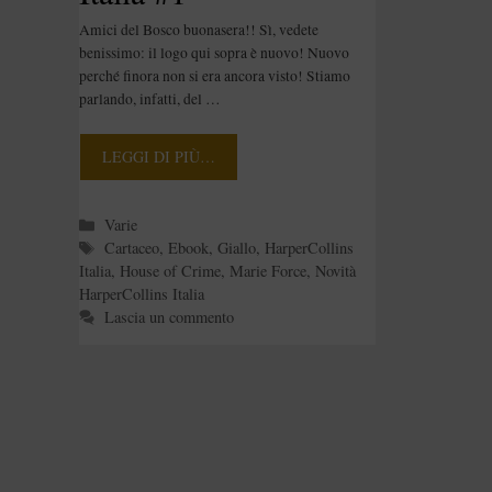
Amici del Bosco buonasera!! Sì, vedete
benissimo: il logo qui sopra è nuovo! Nuovo
perché finora non si era ancora visto! Stiamo
parlando, infatti, del …
LEGGI DI PIÙ…
Categorie
Varie
Tag
Cartaceo
,
Ebook
,
Giallo
,
HarperCollins
Italia
,
House of Crime
,
Marie Force
,
Novità
HarperCollins Italia
Lascia un commento