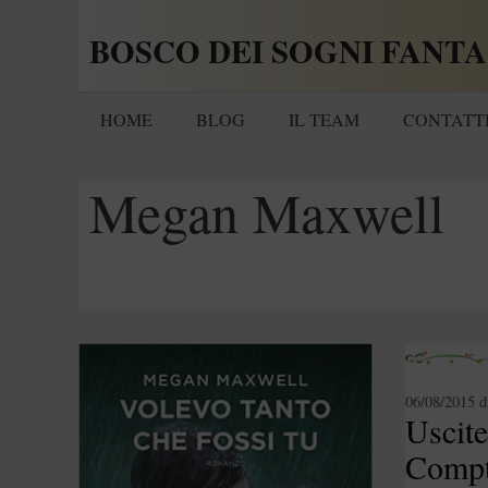
Vai
BOSCO DEI SOGNI FANTA
al
contenuto
HOME
BLOG
IL TEAM
CONTATT
Megan Maxwell
06/08/2015
d
Uscit
Compt