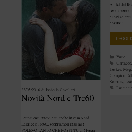
Amici del Bo
ferma nemmeno
nuovi ed entus
novità!! …
LEGGI 
Categori
Varie
Tag
Cartaceo
Tucker
,
Mega
Compton Edi
Scarrow
,
Usc
Lascia u
23/05/2016
di
Isabella Cavallari
Novità Nord e Tre60
Lettori cari, nuovi nati anche in casa Nord
Editrice e Tre60.. scopriamoli insieme!!
VOLEVO TANTO CHE FOSSI TU di Megan