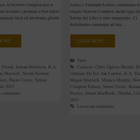
sco, la Newton Compton non si
Amici e Viandanti Lettori, continuano le
 in estate e propone a Noi lettori
targate Newton Compton, anche oggi che
iasmati titoli ed altrettante ghiotte
Salone del Libro è stato inaugurato.. Ci
dedichiamo comunque ad una …
DI PIÙ…
LEGGI DI PIÙ…
e
Categorie
Varie
Tag
,
Ebook
,
Jenean Morrison
,
K.A.
Cartaceo
,
Chris Ogilvie-Herald
,
E
n Maxwell
,
Novità Newton
Giuliano Da Fré
,
Ian Lawton
,
K.A. Tuc
tori
,
Nuove Uscite
,
Simon
Megan Maxwell
,
Monica Murphy
,
New
ite 2015
Compton Editori
,
Nuove Uscite
,
Roma
n commento
Storico
,
Stuart MacBride
,
Thriller
,
Usc
2015
Lascia un commento