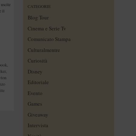
 uscite
CATEGORIE
 il
Blog Tour
Cinema e Serie Tv
Comunicato Stampa
Culturalmentre
Curiosità
book
,
Disney
ker
,
ton
Editoriale
nzo
ite
Evento
Games
Giveaway
Intervista