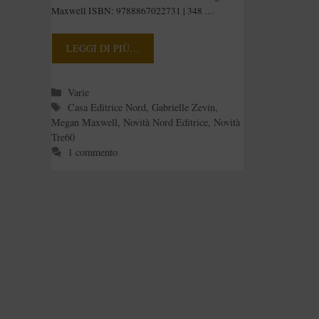
Maxwell ISBN: 9788867022731 | 348 …
LEGGI DI PIÙ…
Categorie
Varie
Tag
Casa Editrice Nord
,
Gabrielle Zevin
,
Megan Maxwell
,
Novità Nord Editrice
,
Novità
Tre60
1 commento