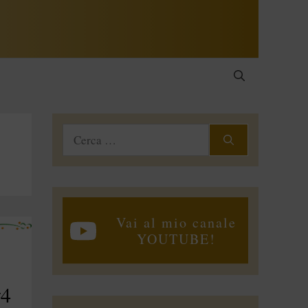
Ricerca
per:
Vai al mio canale
YOUTUBE!
#4