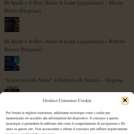
Di Spade e di Eroi, Storie di Lame Leggendarie – Maena
Delrio [blogtour]
Di Spade e di Eroi, Storie di Lame Leggendarie – Roberto
Branca [blogtour]
“Il prezzo della Notte” di Fabrizio De Sanctis – blogtour
Gestisci Consenso Cookie
Di Spade e di Eroi – Storie di Lame Leggendarie
Per fornire le migliori esperienze, utilizziamo tecnologie come i cookie per
memorizzare e/o accedere alle informazioni del dispositivo. Il consenso a queste
tecnologie ci permetterà di elaborare dati come il comportamento di navigazione o ID
unici su questo sito. Non acconsentire o ritirare il consenso può influire negativamente