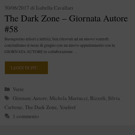
30/06/2017
di
Isabella Cavallari
The Dark Zone – Giornata Autore
#58
Buongiorno lettori e lettrici, ben ritrovati ad un nuovo venerdì:
concludiamo il mese di giugno con un nuovo appuntamento con la
GIORNATA AUTORE in collaborazione …
LEGGI DI PIÙ…
Categorie
Varie
Tag
Giornate Autore
,
Michela Marrucci
,
Rizzoli
,
Silvia
Carbone
,
The Dark Zone
,
Youfeel
1 commento