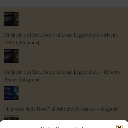
Di Spade e di Eroi, Storie di Lame Leggendarie – Maena
Delrio [blogtour]
Di Spade e di Eroi, Storie di Lame Leggendarie – Roberto
Branca [blogtour]
“Il prezzo della Notte” di Fabrizio De Sanctis – blogtour