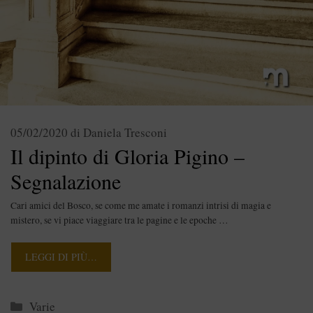
05/02/2020
di
Daniela Tresconi
Il dipinto di Gloria Pigino –
Segnalazione
Cari amici del Bosco, se come me amate i romanzi intrisi di magia e
mistero, se vi piace viaggiare tra le pagine e le epoche …
LEGGI DI PIÙ…
Categorie
Varie