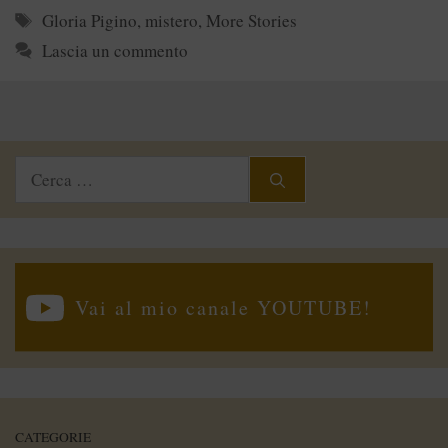
Tag
Gloria Pigino
,
mistero
,
More Stories
Lascia un commento
Ricerca
per:
Vai al mio canale YOUTUBE!
CATEGORIE