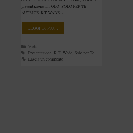
presentazione TITOLO: SOLO PER TE
AUTRICE: R.T. WADE …
LEGGI DI PIÙ…
Categorie
Varie
Tag
Presentazione
,
R.T. Wade
,
Solo per Te
Lascia un commento