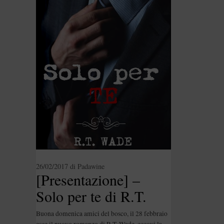
26/02/2017
di
Padawine
[Presentazione] –
Solo per te di R.T.
Wade
Buona domenica amici del bosco, il 28 febbraio
esce il nuovo romanzo di R.T. Wade, eccovi la