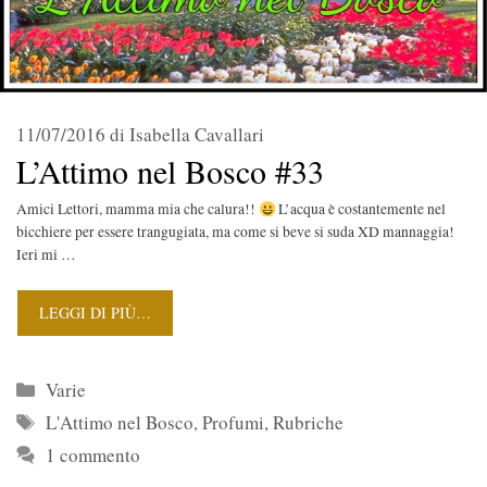
11/07/2016
di
Isabella Cavallari
L’Attimo nel Bosco #33
Amici Lettori, mamma mia che calura!!
L’acqua è costantemente nel
bicchiere per essere trangugiata, ma come si beve si suda XD mannaggia!
Ieri mi …
LEGGI DI PIÙ…
Categorie
Varie
Tag
L'Attimo nel Bosco
,
Profumi
,
Rubriche
1 commento