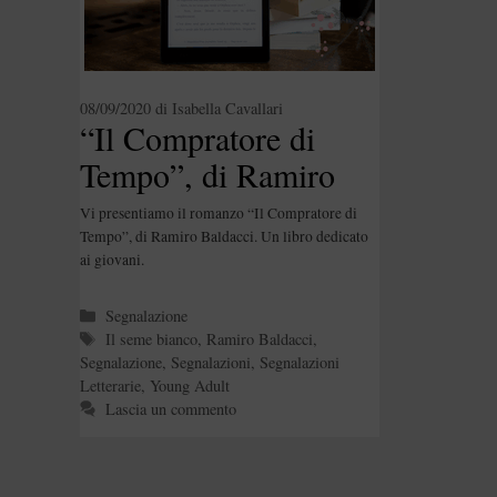
08/09/2020
di
Isabella Cavallari
“Il Compratore di
Tempo”, di Ramiro
Baldacci
Vi presentiamo il romanzo “Il Compratore di
Tempo”, di Ramiro Baldacci. Un libro dedicato
ai giovani.
Categorie
Segnalazione
Tag
Il seme bianco
,
Ramiro Baldacci
,
Segnalazione
,
Segnalazioni
,
Segnalazioni
Letterarie
,
Young Adult
Lascia un commento