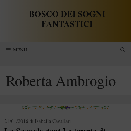
Vai
BOSCO DEI SOGNI
al
contenuto
FANTASTICI
MENU
Roberta Ambrogio
21/01/2016
di
Isabella Cavallari
Le Segnalazioni Letterarie di