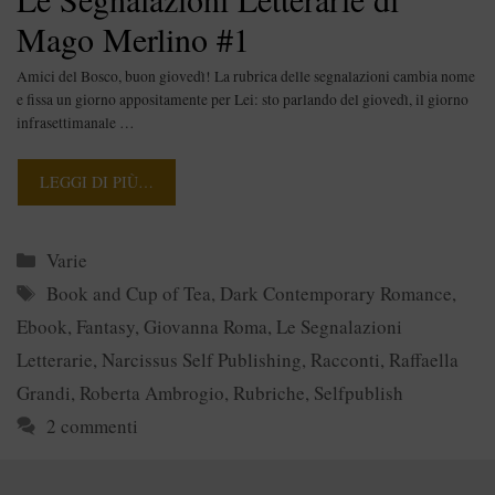
Mago Merlino #1
Amici del Bosco, buon giovedì! La rubrica delle segnalazioni cambia nome
e fissa un giorno appositamente per Lei: sto parlando del giovedì, il giorno
infrasettimanale …
LEGGI DI PIÙ…
Categorie
Varie
Tag
Book and Cup of Tea
,
Dark Contemporary Romance
,
Ebook
,
Fantasy
,
Giovanna Roma
,
Le Segnalazioni
Letterarie
,
Narcissus Self Publishing
,
Racconti
,
Raffaella
Grandi
,
Roberta Ambrogio
,
Rubriche
,
Selfpublish
2 commenti