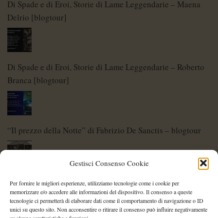
Di Spade e di Eroi, Storie di Lame Leggendarie – Maena
Delrio [blogtour]
Di Spade e di Eroi, Storie di Lame Leggendarie – Roberto
Branca [blogtour]
“Il prezzo della Notte” di Fabrizio De Sanctis – blogtour
Gestisci Consenso Cookie
Di Spade e di Eroi – Storie di Lame Leggendarie
Per fornire le migliori esperienze, utilizziamo tecnologie come i cookie per
memorizzare e/o accedere alle informazioni del dispositivo. Il consenso a queste
tecnologie ci permetterà di elaborare dati come il comportamento di navigazione o ID
unici su questo sito. Non acconsentire o ritirare il consenso può influire negativamente