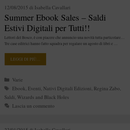
12/08/2015
di
Isabella Cavallari
Summer Ebook Sales – Saldi
Estivi Digitali per Tutti!!
Lettori del Bosco, è con piacere che annuncio una novità tutta particolare…
Tre case editrici hanno fatto squadra per regalare un agosto di libri e …
LEGGI DI PIÙ…
Categorie
Varie
Tag
Ebook
,
Eventi
,
Nativi Digitali Edizioni
,
Regina Zabo
,
Saldi
,
Wizards and Black Holes
Lascia un commento
22/01/2015
di
Isabella Cavallari