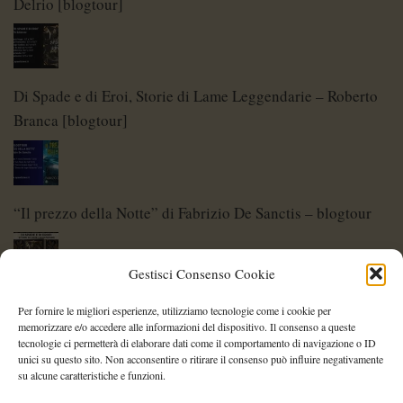
Delrio [blogtour]
Di Spade e di Eroi, Storie di Lame Leggendarie – Roberto
Branca [blogtour]
“Il prezzo della Notte” di Fabrizio De Sanctis – blogtour
Gestisci Consenso Cookie
Di Spade e di Eroi – Storie di Lame Leggendarie
Per fornire le migliori esperienze, utilizziamo tecnologie come i cookie per
memorizzare e/o accedere alle informazioni del dispositivo. Il consenso a queste
tecnologie ci permetterà di elaborare dati come il comportamento di navigazione o ID
unici su questo sito. Non acconsentire o ritirare il consenso può influire negativamente
su alcune caratteristiche e funzioni.
Shelley Project: al via l’edizione 2026