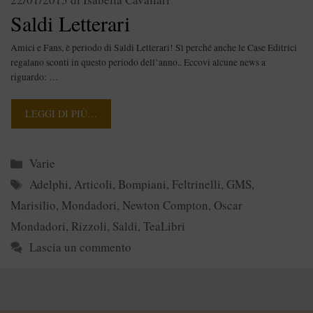
Saldi Letterari
Amici e Fans, è periodo di Saldi Letterari! Sì perché anche le Case Editrici
regalano sconti in questo periodo dell’anno.. Eccovi alcune news a
riguardo: …
LEGGI DI PIÙ…
Categorie
Varie
Tag
Adelphi
,
Articoli
,
Bompiani
,
Feltrinelli
,
GMS
,
Marisilio
,
Mondadori
,
Newton Compton
,
Oscar
Mondadori
,
Rizzoli
,
Saldi
,
TeaLibri
Lascia un commento