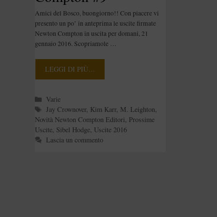
Amici del Bosco, buongiorno!! Con piacere vi
presento un po’ in anteprima le uscite firmate
Newton Compton in uscita per domani, 21
gennaio 2016. Scopriamole …
LEGGI DI PIÙ…
Categorie
Varie
Tag
Jay Crownover
,
Kim Karr
,
M. Leighton
,
Novità Newton Compton Editori
,
Prossime
Uscite
,
Sibel Hodge
,
Uscite 2016
Lascia un commento