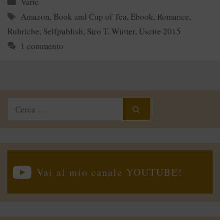
Categorie
Varie
Tag
Amazon
,
Book and Cup of Tea
,
Ebook
,
Romance
,
Rubriche
,
Selfpublish
,
Siro T. Winter
,
Uscite 2015
1 commento
Ricerca
per:
Vai al mio canale YOUTUBE!