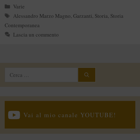
Categorie
Varie
Tag
Alessandro Marzo Magno
,
Garzanti
,
Storia
,
Storia
Contemporanea
Lascia un commento
Ricerca
per:
Vai al mio canale YOUTUBE!