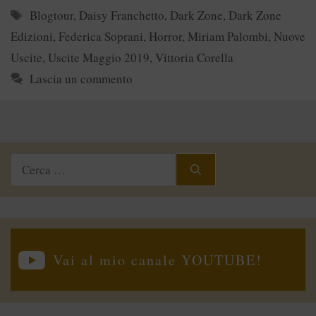
Tag
Blogtour
,
Daisy Franchetto
,
Dark Zone
,
Dark Zone
Edizioni
,
Federica Soprani
,
Horror
,
Miriam Palombi
,
Nuove
Uscite
,
Uscite Maggio 2019
,
Vittoria Corella
Lascia un commento
Ricerca
per:
Vai al mio canale YOUTUBE!