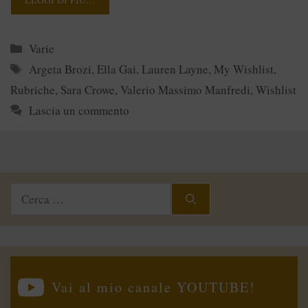
Categorie
Varie
Tag
Argeta Brozi
,
Ella Gai
,
Lauren Layne
,
My Wishlist
,
Rubriche
,
Sara Crowe
,
Valerio Massimo Manfredi
,
Wishlist
Lascia un commento
Ricerca
per:
Vai al mio canale YOUTUBE!