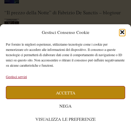
“Il prezzo della Notte” di Fabrizio De Sanctis – blogtour
Gestisci Consenso Cookie
Di Spade e di Eroi – Storie di Lame Leggendarie
Per fornire le migliori esperienze, utilizziamo tecnologie come i cookie per
memorizzare e/o accedere alle informazioni del dispositivo. Il consenso a queste
tecnologie ci permetterà di elaborare dati come il comportamento di navigazione o ID
unici su questo sito. Non acconsentire o ritirare il consenso può influire negativamente
su alcune caratteristiche e funzioni.
Shelley Project: al via l’edizione 2026
Gestisci servizi
ACCETTA
Saegea – Storia di una diversa di Alessia Vallebona
NEGA
VISUALIZZA LE PREFERENZE