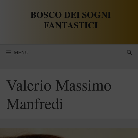
Vai
BOSCO DEI SOGNI
al
contenuto
FANTASTICI
MENU
Valerio Massimo
Manfredi