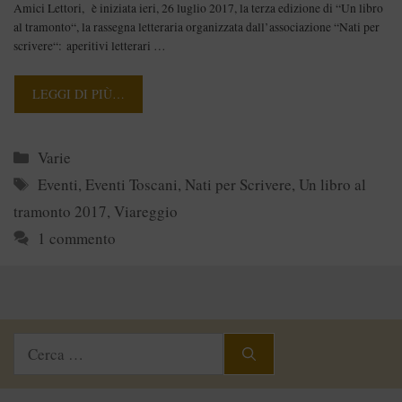
Amici Lettori, è iniziata ieri, 26 luglio 2017, la terza edizione di “Un libro
al tramonto“, la rassegna letteraria organizzata dall’associazione “Nati per
scrivere“: aperitivi letterari …
LEGGI DI PIÙ…
Categorie
Varie
Tag
Eventi
,
Eventi Toscani
,
Nati per Scrivere
,
Un libro al
tramonto 2017
,
Viareggio
1 commento
Ricerca
per: