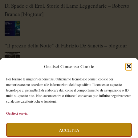
Di Spade e di Eroi, Storie di Lame Leggendarie – Roberto
Branca [blogtour]
“Il prezzo della Notte” di Fabrizio De Sanctis – blogtour
Gestisci Consenso Cookie
Di Spade e di Eroi – Storie di Lame Leggendarie
Per fornire le migliori esperienze, utilizziamo tecnologie come i cookie per
memorizzare e/o accedere alle informazioni del dispositivo. Il consenso a queste
tecnologie ci permetterà di elaborare dati come il comportamento di navigazione o ID
unici su questo sito. Non acconsentire o ritirare il consenso può influire negativamente
su alcune caratteristiche e funzioni.
Shelley Project: al via l’edizione 2026
Gestisci servizi
ACCETTA