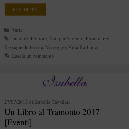
LEGGI DI PIÙ…
Categorie
Varie
Tag
Incontri d'Autore
,
Nati per Scrivere
,
Promo-Terr
,
Rassegne letterarie
,
Viareggio
,
Villa Borbone
Lascia un commento
27/07/2017
di
Isabella Cavallari
Un Libro al Tramonto 2017
[Eventi]