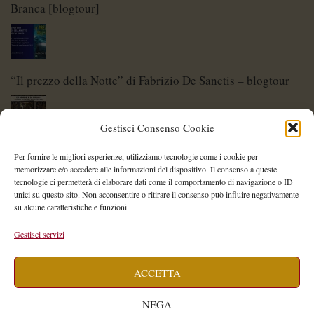
Branca [blogtour]
“Il prezzo della Notte” di Fabrizio De Sanctis – blogtour
Gestisci Consenso Cookie
Di Spade e di Eroi – Storie di Lame Leggendarie
Per fornire le migliori esperienze, utilizziamo tecnologie come i cookie per
memorizzare e/o accedere alle informazioni del dispositivo. Il consenso a queste
tecnologie ci permetterà di elaborare dati come il comportamento di navigazione o ID
unici su questo sito. Non acconsentire o ritirare il consenso può influire negativamente
su alcune caratteristiche e funzioni.
Shelley Project: al via l’edizione 2026
Gestisci servizi
ACCETTA
Saegea – Storia di una diversa di Alessia Vallebona
NEGA