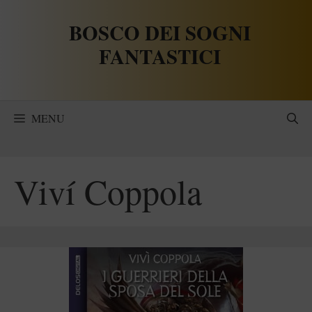
Vai
BOSCO DEI SOGNI
al
contenuto
FANTASTICI
MENU
Viví Coppola