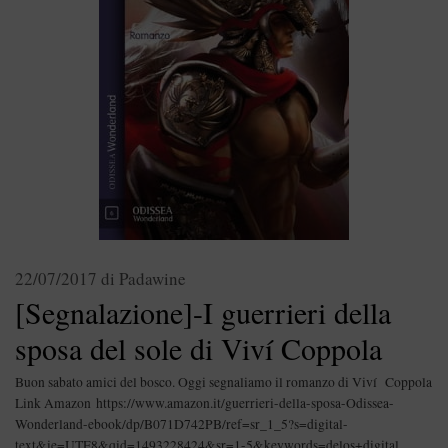
22/07/2017
di
Padawine
[Segnalazione]-I guerrieri della
sposa del sole di Viví Coppola
Buon sabato amici del bosco. Oggi segnaliamo il romanzo di Viví Coppola
Link Amazon https://www.amazon.it/guerrieri-della-sposa-Odissea-
Wonderland-ebook/dp/B071D742PB/ref=sr_1_5?s=digital-
text&ie=UTF8&qid=1493228424&sr=1-5&keywords=delos+digital