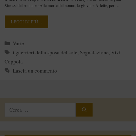
Sinossi del romanzo Alla morte del nonno, la giovane Arlette, per …
LEGGI DI PIÙ…
Categorie
Varie
Tag
i guerrieri della sposa del sole
,
Segnalazione
,
Viví
Coppola
Lascia un commento
Ricerca
per: