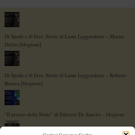
Di Spade e di Eroi, Storie di Lame Leggendarie – Maena
Delrio [blogtour]
Di Spade e di Eroi, Storie di Lame Leggendarie – Roberto
Branca [blogtour]
“Il prezzo della Notte” di Fabrizio De Sanctis – blogtour
Gestisci Consenso Cookie