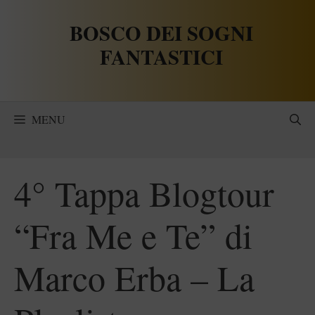
Vai
BOSCO DEI SOGNI
al
contenuto
FANTASTICI
MENU
4° Tappa Blogtour
“Fra Me e Te” di
Marco Erba – La