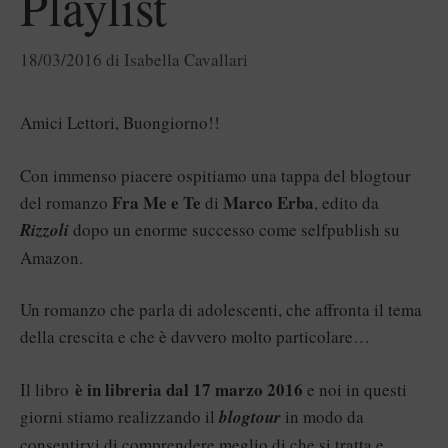
Playlist
18/03/2016
di
Isabella Cavallari
Amici Lettori, Buongiorno!!
Con immenso piacere ospitiamo una tappa del blogtour
Fra Me e Te
Marco Erba
del romanzo
di
, edito da
Rizzoli
dopo un enorme successo come selfpublish su
Amazon.
Un romanzo che parla di adolescenti, che affronta il tema
della crescita e che è davvero molto particolare…
è in libreria dal 17 marzo 2016
Il libro
e noi in questi
giorni stiamo realizzando il
blogtour
in modo da
consentirvi di comprendere meglio di che si tratta e,